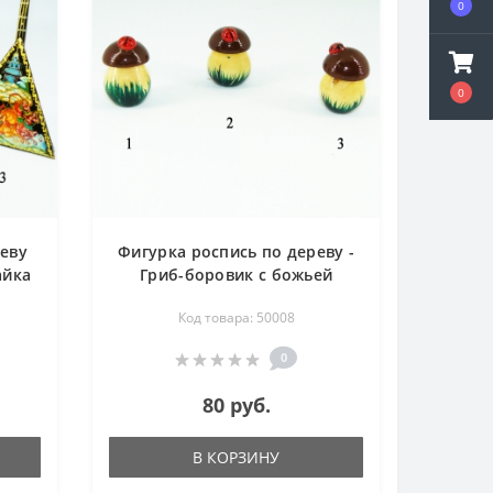
0
0
реву
Фигурка роспись по дереву -
айка
Гриб-боровик с божьей
коровкой - 30 мм
Код товара: 50008
0
80 руб.
В КОРЗИНУ