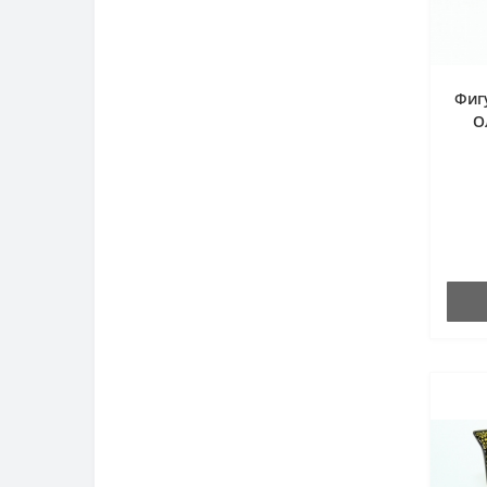
Фиг
О