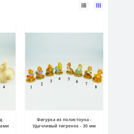
д
Фигурка из полистоуна -
ками
Удачливый тигренок - 30 мм
чка,