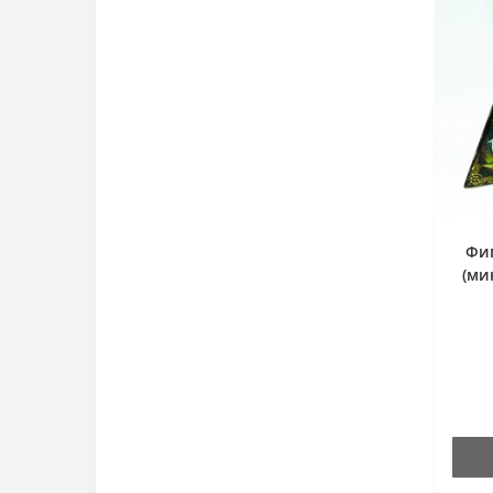
Фиг
(ми
-Та