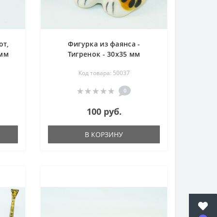
от,
Фигурка из фаянса -
 мм
Тигренок - 30х35 мм
Код товара: 50037
0
100 руб.
В КОРЗИНУ