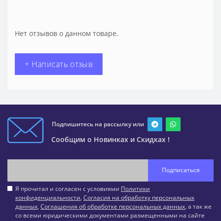
Нет отзывов о данном товаре.
+ Написать отзыв
Подпишитесь на рассылку или
Сообщим о Новинках и Скидках !
Подписаться
Я прочитал и согласен с условиями
Политики
конфиденциальности
,
Согласия на обработку персональных
данных
,
Соглашения об обработке персональных данных
, а так же
со всеми юридическими документами размещенными на сайте