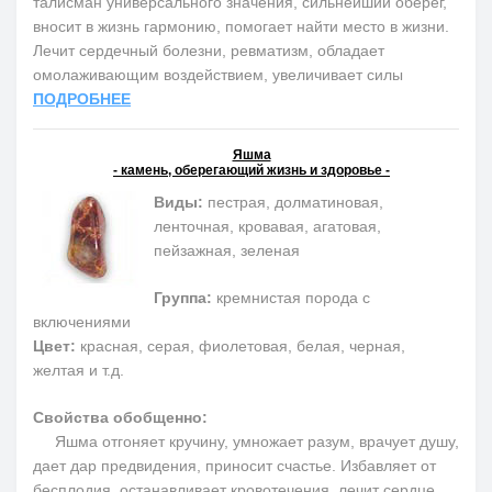
талисман универсального значения, сильнейший оберег,
вносит в жизнь гармонию, помогает найти место в жизни.
Лечит сердечный болезни, ревматизм, обладает
омолаживающим воздействием, увеличивает силы
ПОДРОБНЕЕ
Яшма
- камень, оберегающий жизнь и здоровье -
Виды:
пестрая, долматиновая,
ленточная, кровавая, агатовая,
пейзажная, зеленая
Группа:
кремнистая порода с
включениями
Цвет:
красная, серая, фиолетовая, белая, черная,
желтая и т.д.
Свойства обобщенно:
Яшма отгоняет кручину, умножает разум, врачует душу,
дает дар предвидения, приносит счастье. Избавляет от
бесплодия, останавливает кровотечения, лечит сердце,