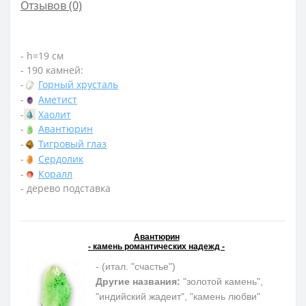
Отзывов (0)
- h=19 см
- 190 камней:
-
Горный хрусталь
-
Аметист
-
Хаолит
-
Авантюрин
-
Тигровый глаз
-
Сердолик
-
Коралл
- дерево подставка
Авантюрин
- камень романтических надежд -
- (итал. "счастье")
Другие названия:
"золотой камень",
"индийский жадеит", "камень любви"