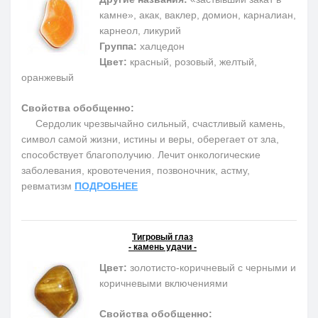
камне», акак, ваклер, домион, карналиан,
карнеол, ликурий
Группа:
халцедон
Цвет:
красный, розовый, желтый,
оранжевый
Свойства обобщенно:
Сердолик чрезвычайно сильный, счастливый камень,
символ самой жизни, истины и веры, оберегает от зла,
способствует благополучию. Лечит онкологические
заболевания, кровотечения, позвоночник, астму,
ревматизм
ПОДРОБНЕЕ
Тигровый глаз
- камень удачи -
Цвет:
золотисто-коричневый с черными и
коричневыми включениями
Свойства обобщенно: