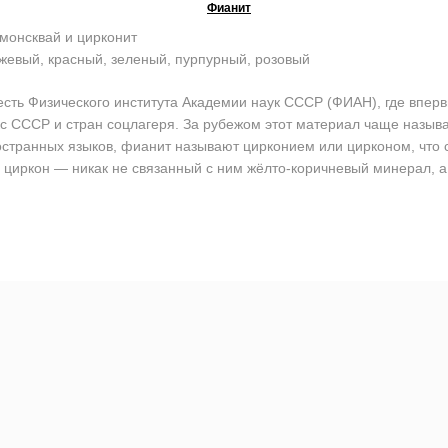
Фианит
монсквай и цирконит
жевый, красный, зеленый, пурпурный, розовый
ь Физического института Академии наук СССР (ФИАН), где впервы
кс СССР и стран соцлагеря. За рубежом этот материал чаще назы
остранных языков, фианит называют цирконием или цирконом, что со
циркон — никак не связанный с ним жёлто-коричневый минерал, а