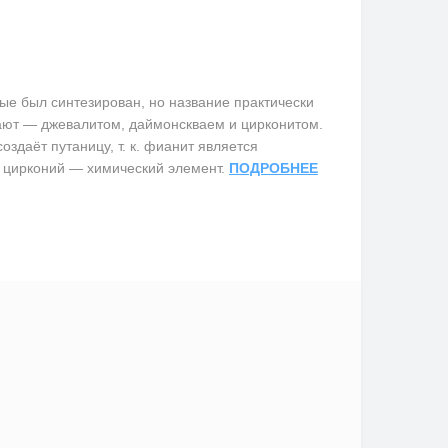
е был синтезирован, но название практически
вают — джевалитом, даймонскваем и цирконитом.
здаёт путаницу, т. к. фианит является
 цирконий — химический элемент.
ПОДРОБНЕЕ