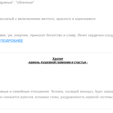
адужные", "облачные"
осчатый с включениями желтого, красного и коричневого
ие, ум, энергию, приносит богатство и славу. Лечит сердечно-сос
.
ПОДРОБНЕЕ
Хаолит
-камень душевной гармонии и счастья -
вные и семейные отношения.
Человек, носящий минерал, будет защищ
но снижается агрессия, вспышки гнева, раздраженность нервной системы