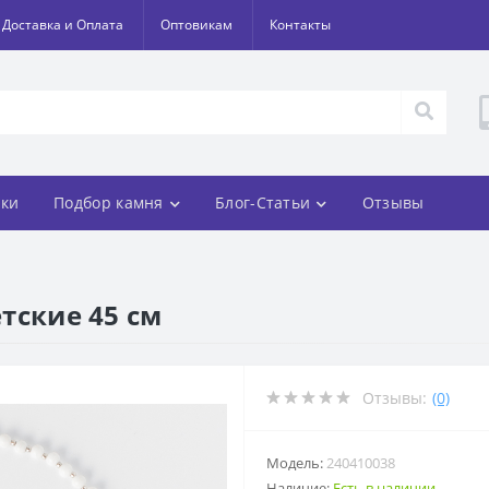
Доставка и Оплата
Оптовикам
Контакты
ки
Подбор камня
Блог-Статьи
Отзывы
етские 45 см
Отзывы:
(0)
Модель:
240410038
Наличие:
Есть в наличии