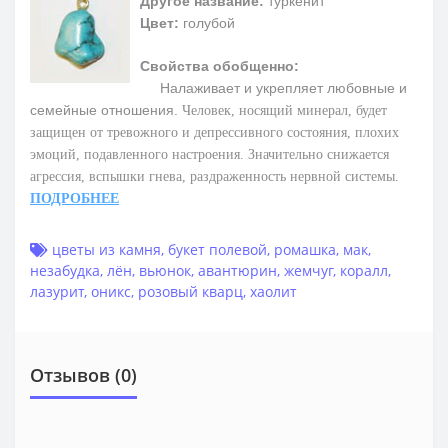
Другое название:
туркенит
Цвет:
голубой
Свойства обобщенно:
Налаживает и укрепляет любовные и
семейные отношения.
Человек, носящий минерал, будет
защищен от тревожного и депрессивного состояния, плохих
эмоций, подавленного настроения. Значительно снижается
агрессия, вспышки гнева, раздраженность нервной системы.
ПОДРОБНЕЕ
цветы из камня
,
букет полевой
,
ромашка
,
мак
,
незабудка
,
лён
,
вьюнок
,
авантюрин
,
жемчуг
,
коралл
,
лазурит
,
оникс
,
розовый кварц
,
хаолит
Отзывов (0)