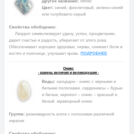
Другое название:
ляпис
Цвет:
синий, фиолетовый, зелено-синий
или голубовато-серый
Свойства обобщенно:
Лазурит символизирует удачу, успех, процветание,
дарит счастье и радость, уберегает от злого рока.
Обеспечивает хорошее здоровье, нервы, снимает боли в
костях и пояснице, улучшает кровь.
ПОДРОБНЕЕ
Оникс
- камень величия и великодушия -
Виды:
халцедон - оникс с черными и
белыми полосками, сардониксы – бурые
и белые, карнеол – оникс – красный и
белый. мраморный оникс
Группа:
разновидность агата с полосками различной
окраски
Свойства обобщенно: