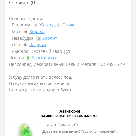
Отзывов (0)
Полевые цветы:
- Ромашка -
Жемчуг
,
Оникс
- Мак -
Коралл
- Незабудка -
Хаолит
- Лён -
Лазурит
- Вьюнок - [Розовый кварц-у]
Листья:
Авантюрин
Велосипед: декоративный белый, металл, 10,5х4х8,5 см
Я буду долго гнать велосипед,
В глухих лугах его остановлю.
Нарву цветов и подарю букет...
Авантюрин
- камень романтических надежд -
- (итал. "счастье")
Другие названия:
"золотой камень",