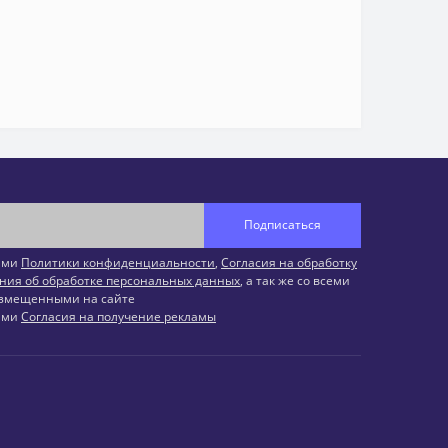
Подписаться
иями
Политики конфиденциальности
,
Согласия на обработку
ния об обработке персональных данных
, а так же со всеми
змещенными на сайте
иями
Согласия на получение рекламы