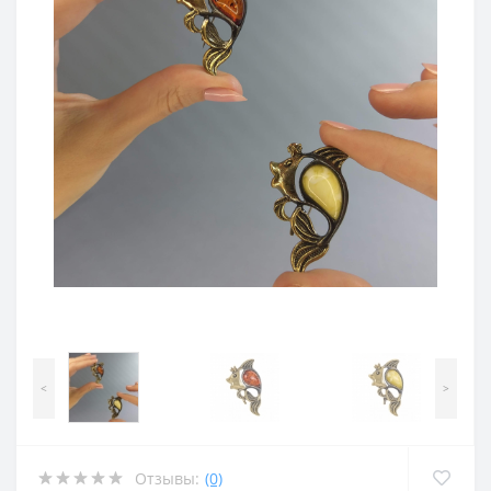
<
>
Отзывы:
(0)