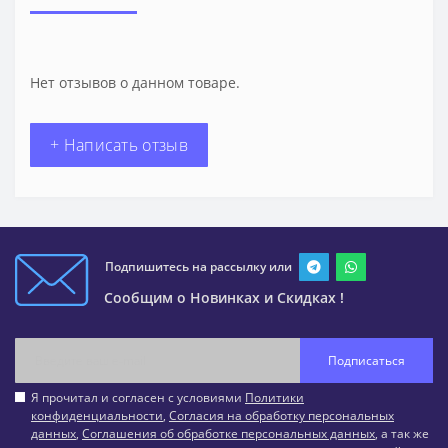
Нет отзывов о данном товаре.
+ Написать отзыв
Подпишитесь на рассылку или
Сообщим о Новинках и Скидках !
Подписаться
Я прочитал и согласен с условиями
Политики
конфиденциальности
,
Согласия на обработку персональных
данных
,
Соглашения об обработке персональных данных
, а так же