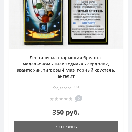
Лев талисман гармонии брелок с
медальоном - знак зодиака - сердолик,
авантюрин, тигровый глаз, горный хрусталь,
ангелит
Код товара: 446
0
350 руб.
В КОРЗИНУ