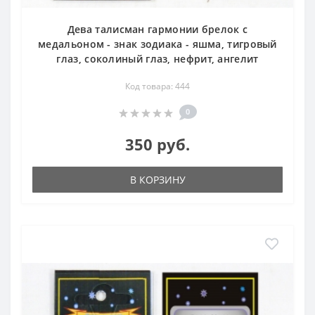
Дева талисман гармонии брелок с
медальоном - знак зодиака - яшма, тигровый
глаз, соколиный глаз, нефрит, ангелит
Код товара: 444
0
350 руб.
В КОРЗИНУ