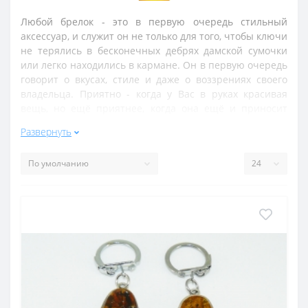
Любой брелок - это в первую очередь стильный
аксессуар, и служит он не только для того, чтобы ключи
не терялись в бесконечных дебрях дамской сумочки
или легко находились в кармане. Он в первую очередь
говорит о вкусах, стиле и даже о воззрениях своего
владельца. Приятно - когда у Вас в руках красивая
вещь, но ещё приятнее, когда она ещё и приносит
пользу. Все брелоки, представленный в данном
Развернуть
разделе, представляют собой достаточно сильные
обереги. Камни подобраны так, чтобы давать энергию
владельцу, помогать ему: они сулят здоровье и удачу в
финансовых делах, любви и карьере.
Большинство самоцветных камней, как известно,
способны охранять от сглаза - среди представленных в
разделе самоцветов такую функцию имеют все. И если
колье, серьги или кольцо с камнем не всегда будут при
Вас, то уж ключи Вы точно захватите с собой,
переступая за порог дома! Прикреплённый к ним
набор камней будет служить Вам хорошим оберегом и
стильным украшением - ведь натуральный камень, как