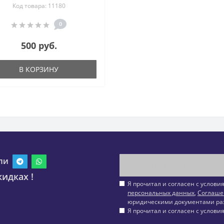
Код товара: 11180
лаз, сердолик, коралл
0
500 руб.
В КОРЗИНУ
ли
идках !
Я прочитал и согласен с услов
персональных данных
,
Соглаше
юридическими документами ра
Я прочитал и согласен с услов