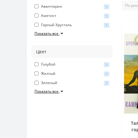
Авантюрин
1
Аметист
1
Горный Хрусталь
1
Показать все
Цвет
Голубой
1
Желтый
1
Зеленый
1
Показать все
Та
го
хао