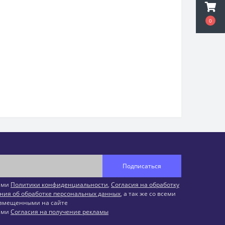
0
Подписаться
иями
Политики конфиденциальности
,
Согласия на обработку
ния об обработке персональных данных
, а так же со всеми
змещенными на сайте
иями
Согласия на получение рекламы