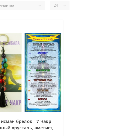
лисман брелок - 7 Чакр -
рный хрусталь, аметист,
лит, авантюрин, тигровый