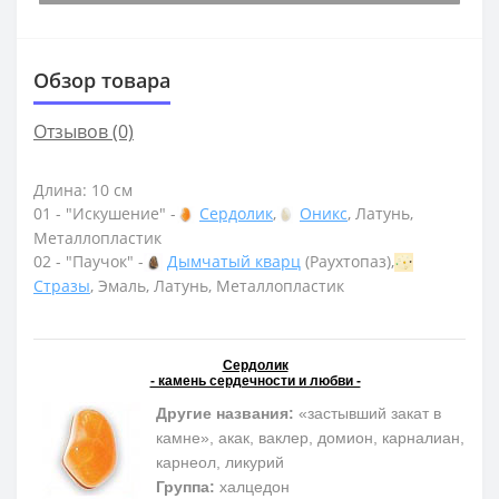
Обзор товара
Отзывов (0)
Длина: 10 см
01 - "Искушение" -
Сердолик
,
Оникс
, Латунь,
Металлопластик
02 - "Паучок" -
Дымчатый кварц
(Раухтопаз),
Стразы
, Эмаль, Латунь, Металлопластик
Сердолик
- камень сердечности и любви -
Другие названия:
«застывший закат в
камне», акак, ваклер, домион, карналиан,
карнеол, ликурий
Группа:
халцедон