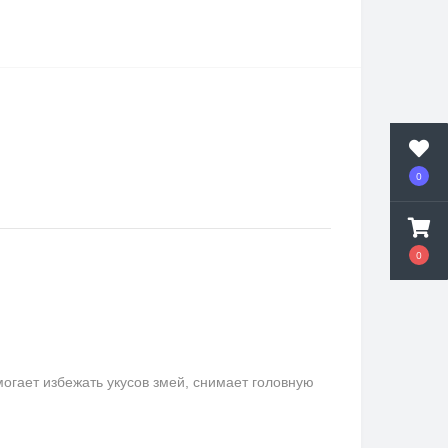
0
0
гает избежать укусов змей, снимает головную