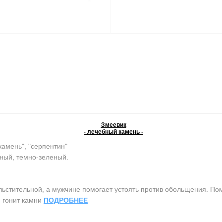
Змеевик
- лечебный камень -
камень", "серпентин"
ный, темно-зеленый.
тительной, а мужчине помогает устоять против обольщения. Помо
, гонит камни
ПОДРОБНЕЕ