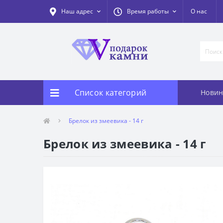
Наш адрес
Время работы
О нас
Список категорий
Новин
Брелок из змеевика - 14 г
Брелок из змеевика - 14 г