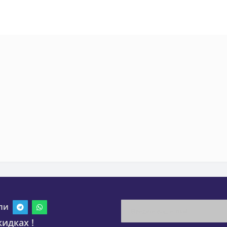
ли
идках !