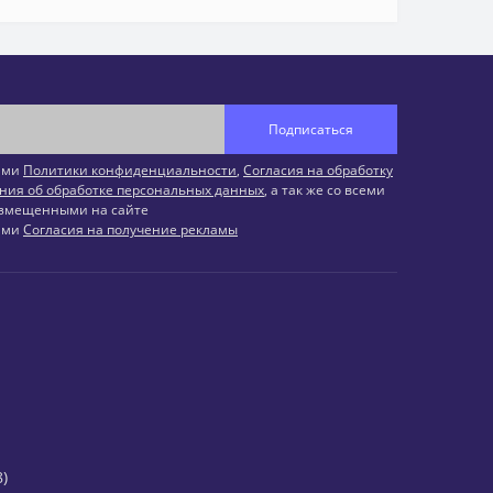
Подписаться
иями
Политики конфиденциальности
,
Согласия на обработку
ния об обработке персональных данных
, а так же со всеми
змещенными на сайте
иями
Согласия на получение рекламы
)