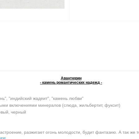
Авантюрин
- камень романтических надежд -
нь", "индийский жадеит", "камень любви"
ыми включениями минералов (слюда, жильбертит, фуксит)
евый, черный
строение, разжигает огонь молодости, будит фантазию. А так же т