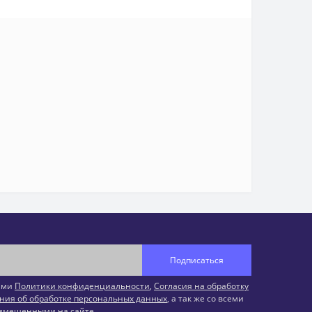
Подписаться
иями
Политики конфиденциальности
,
Согласия на обработку
ния об обработке персональных данных
, а так же со всеми
змещенными на сайте