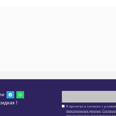
ли
идках !
Я прочитал и согласен с услов
персональных данных
,
Соглаше
юридическими документами ра