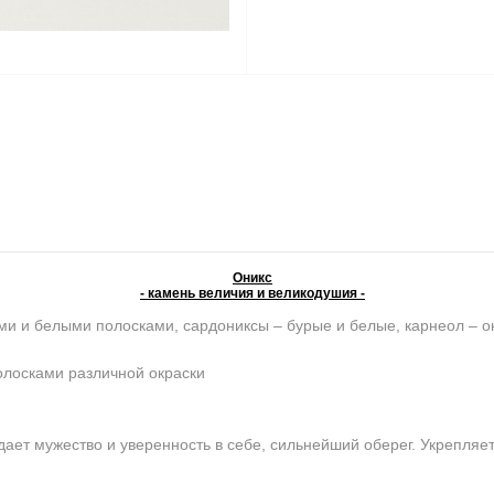
Оникс
- камень величия и великодушия -
ми и белыми полосками, сардониксы – бурые и белые, карнеол – о
олосками различной окраски
ет мужество и уверенность в себе, сильнейший оберег. Укрепляет 