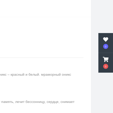
0
0
никс – красный и белый. мраморный оникс
память, лечит бессонницу, сердце, снимает