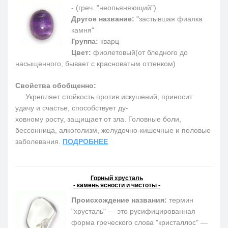
- (греч. "неопьяняющий")
Другое название:
"застывшая фиалка
камня"
Группа:
кварц
Цвет:
фиолетовый(от бледного до
насыщенного, бывает с красноватым оттенком)
Свойства обобщенно:
Укрепляет стойкость против искушений, приносит
удачу и счастье, способствует ду-
ховному росту, защищает от зла. Головные боли,
бессонница, алкоголизм, желудочно-кишечные и половые
заболевания.
ПОДРОБНЕЕ
Горный хрусталь
- камень ясности и чистоты -
Происхождение названия:
термин
"хрусталь" — это русифицированная
форма греческого слова "кристаллос" —