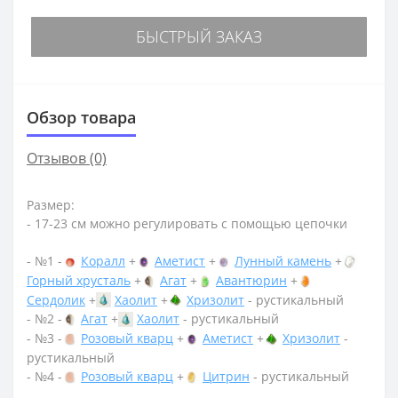
БЫСТРЫЙ ЗАКАЗ
Обзор товара
Отзывов (0)
Размер:
- 17-23 см можно регулировать с помощью цепочки
- №1 -
Коралл
+
Аметист
+
Лунный камень
+
Горный хрусталь
+
Агат
+
Авантюрин
+
Сердолик
+
Хаолит
+
Хризолит
- рустикальный
- №2 -
Агат
+
Хаолит
- рустикальный
- №3 -
Розовый кварц
+
Аметист
+
Хризолит
-
рустикальный
- №4 -
Розовый кварц
+
Цитрин
- рустикальный