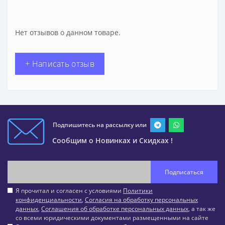
Нет отзывов о данном товаре.
+ Написать отзыв
Подпишитесь на рассылку или
Сообщим о Новинках и Скидках !
Подписаться
Я прочитал и согласен с условиями
Политики
конфиденциальности
,
Согласия на обработку персональных
данных
,
Соглашения об обработке персональных данных
, а так же
со всеми юридическими документами размещенными на сайте