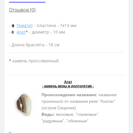
Отзывов (0)
-
Гематит
- пластина - 7х13 мм
-
Агат
*
- диаметр - 10 мм
- Длина браслета - 18 см
*
камень прессованный
Агат
- камень веры и долголетия -
Происхождение названия:
название
произошло от названия реки "Ахатас"
(остров Сицилия)
Виды:
моховые, "глазковые",
"радужные", "облачные"