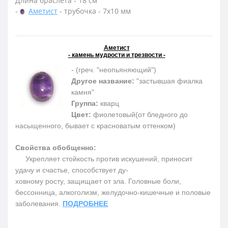
Длина браслета - 18 см
-
Аметист
- трубочка - 7х10 мм
Аметист
- камень мудрости и трезвости -
- (греч. "неопьяняющий")
Другое название:
"застывшая фиалка
камня"
Группа:
кварц
Цвет:
фиолетовый(от бледного до
насыщенного, бывает с красноватым оттенком)
Свойства обобщенно:
Укрепляет стойкость против искушений, приносит
удачу и счастье, способствует ду-
ховному росту, защищает от зла. Головные боли,
бессонница, алкоголизм, желудочно-кишечные и половые
заболевания.
ПОДРОБНЕЕ