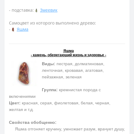
- подставка:
Змеевик
Самоцвет из которого выполнено дерево:
-
Яшма
Яшма
- камень, оберегающий жизнь и здоровье -
Виды:
пестрая, долматиновая,
ленточная, кровавая, агатовая,
пейзажная, зеленая
Группа:
кремнистая порода с
включениями
Цвет:
красная, серая, фиолетовая, белая, черная,
желтая и т.д.
Свойства обобщенно:
Яшма отгоняет кручину, умножает разум, врачует душу,