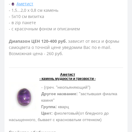
-
Аметист
- 1,5...2,0 х 0,8 см камень
- 5х10 см визитка
- в zip пакете
- с красочным фоном и описанием
Диапазон ЦЕН 120-400 руб.
зависит от веса и формы
самоцвета о точной цене уведомим Вас по e-mail.
Возможная цена - 260 руб.
Аметист
- камень мудрости и трезвости -
- (греч. "неопьяняющий")
Другое название:
"застывшая фиалка
камня"
Группа:
кварц
Цвет:
фиолетовый(от бледного до
насыщенного, бывает с красноватым оттенком)