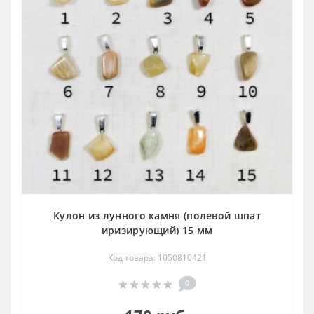
эпилепсии и почечной колике, а также при острых
депрессиях, хронической желтухе, гормональных
расстройствах и болезнях желез внутренней секреции.
Положительно действует на функции желудка, селезенки,
поджелудочной железы и гипофиза. Улучшает
циркуляцию лимфы по лимфатическим сосудам. Его
полезно иметь при себе роженице, так как он улучшает
течение родов. Прекрасное действие оказывает на
нервную систему: снимает чувство страха, помогает
пережить стрессовые ситуации. Он является как бы
"эмоциональным уравновешивателем" — снимает
тенденцию к проявлениям эмоциональных вспышек,
меняет манеру поведения от резкой, прямолинейной к
более мягкой и гибкой.
Кулон из лунного камня (полевой шпат
иризирующий) 15 мм
Месторождения в России
: Якутия, Карелия, Урал и др.
Код товара: 1050810421
Месторождения за Рубежом
: Шри-Ланка, Бирма,
Норвегия, США, Индия, Мадагаскар и др.
0