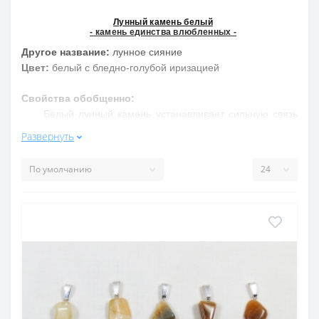
Лунный камень белый
- камень единства влюбленных -
Другое название:
лунное сияние
Цвет:
белый с бледно-голубой иризацией
Свойства обобщенно:
Белый лунный камень устанавливает сильную связь
между любящими, дает дар прорицания, надежду,
Развернуть
здоровье, благополучие, смягчает характер. Укрепляет
нервную и иммунную системы, улучшает память, лечит
печень, почки.
Свойства подробнее:
Ношение этого камня смягчает характер людей
излишне самоуверенных и непреклонных. Древние
предсказатели клали его под язык для увеличения дара
прорицания. Особенно сильным считается лунный
камень в новолуние, когда он наливается особенным
голубым сиянием и в нем проявляется особая
первобытная сила. Считается, что помогает при