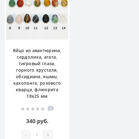
Яйцо из авантюрина,
сердолика, агата,
тигровый глаза,
горного хрусталя,
обсидиана, яшмы,
кахолонга, розового
кварца, флюорита
18х25 мм
0
340 руб.
-
+