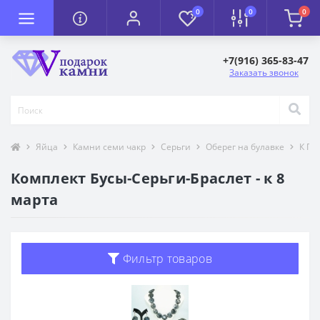
0
0
0
+7(916) 365-83-47
Заказать звонок
Яйца
Камни семи чакр
Серьги
Оберег на булавке
К П
Комплект Бусы-Серьги-Браслет - к 8
марта
Фильтр товаров