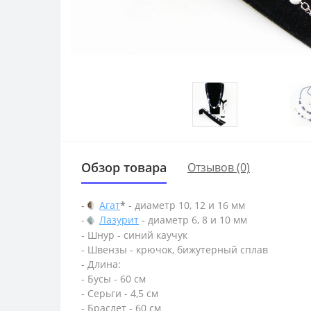
Обзор товара
Отзывов (0)
-
Агат
*
- диаметр 10, 12 и 16 мм
-
Лазурит
- диаметр 6, 8 и 10 мм
- Шнур - синий каучук
- Швензы - крючок, бижутерный сплав
- Длина:
- Бусы - 60 см
- Серьги - 4,5 см
- Браслет - 60 см