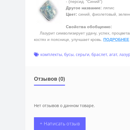
- (персид. “Синий”)
Другое название:
ляпис
Цвет:
синий, фиолетовый, зелен
Свойства обобщенно:
Лазурит символизирует удачу, успех, процветани
костях и пояснице, улучшает кровь.
ПОДРОБНЕЕ
комплекты
,
бусы
,
серьги
,
браслет
,
агат
,
лазу
Отзывов (0)
Нет отзывов о данном товаре.
+ Написать отзыв