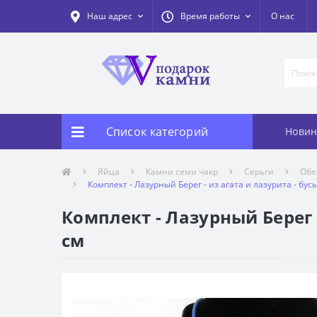
Наш адрес
Время работы
О нас
Список категорий
Новин
Яйца
Камни семи чакр
Серьги
Обе
Комплект - Лазурный Берег - из агата и лазурита - бусы
Комплект - Лазурный Берег -
см