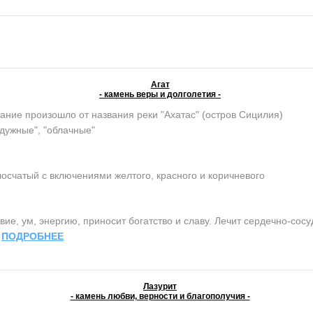
Агат
- камень веры и долголетия -
ание произошло от названия реки "Ахатас" (остров Сицилия)
адужные", "облачные"
осчатый с включениями желтого, красного и коричневого
ие, ум, энергию, приносит богатство и славу. Лечит сердечно-сос
.
ПОДРОБНЕЕ
Лазурит
- камень любви, верности и благополучия -