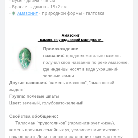
- Бусы - длина - 48 см
- Браслет - длина - 18+2 см
-
Амазонит
- природной формы - галтовка
Амазонит
- камень неувядающей молодости -
Происхождение
названия:
предположительно камень
получил свое название по реке Амазонке,
где индейцы носят в виде украшений
зеленые камни
Другие названия:
"камень амазонок", "амазонский
жадеит"
Группа:
полевые шпаты
Цвет:
зеленый, голубовато-зеленый
Свойства обобщенно:
Талисман "трудоголиков" (гармонизирует жизнь),
камень прочных семейных уз, усиливает мистические
наклонности. Лечит нервное истощение, освежает кожу.