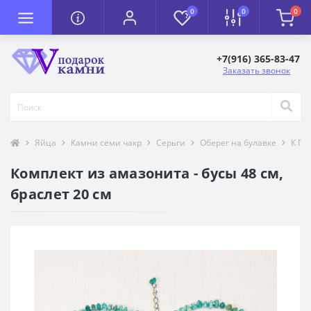
0
0
0
+7(916) 365-83-47
Заказать звонок
Яйца
Камни семи чакр
Серьги
Оберег на булавке
К П
Комплект из амазонита - бусы 48 см,
браслет 20 см