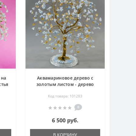
 на
Аквамариновое дерево с
стья
золотым листом - дерево
счастья
Код товара: 101283
0
6 500 руб.
В КОРЗИНУ