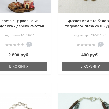
Береза с церковью из
Браслет из агата белог
долика - дерево счастья
тигрового глаза со шну
18.5 см
Код товара: 10112016
Код товара: 730410144
0
0
2 800 руб.
400 руб.
В КОРЗИНУ
В КОРЗИНУ