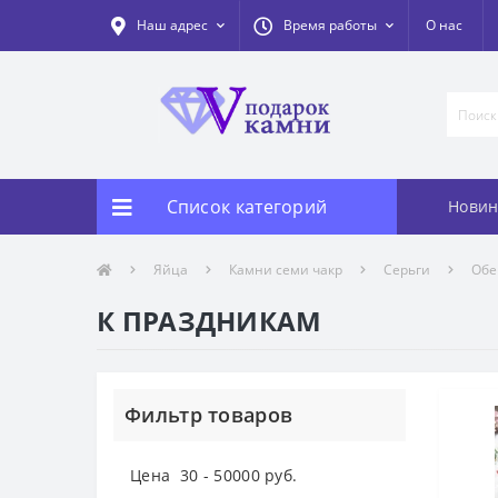
Наш адрес
Время работы
О нас
Список категорий
Новин
Яйца
Камни семи чакр
Серьги
Обе
К ПРАЗДНИКАМ
Фильтр товаров
Цена
30
-
50000
руб.