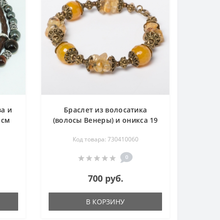
за и
Браслет из волосатика
 см
(волосы Венеры) и оникса 19
см
Код товара: 730410060
0
700 руб.
В КОРЗИНУ