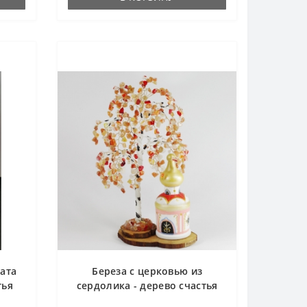
гата
Береза с церковью из
тья
сердолика - дерево счастья