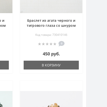
о и
Браслет из агата черного и
ром
тигрового глаза со шнуром
18.5 см
Код товара: 730410146
0
450 руб.
В КОРЗИНУ