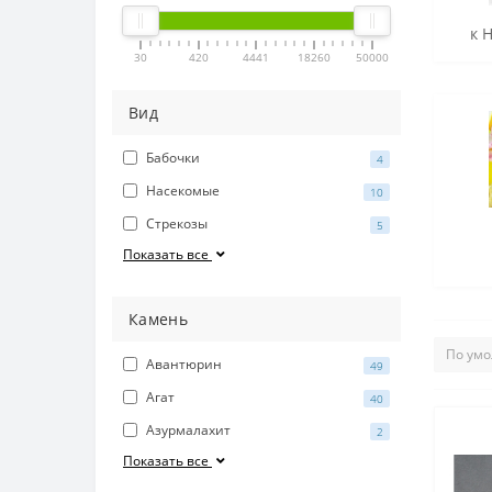
к 
30
420
4441
18260
50000
Вид
Бабочки
4
Насекомые
10
Стрекозы
5
Показать все
Камень
Авантюрин
49
Агат
40
Азурмалахит
2
Показать все