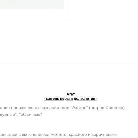
Агат
- камень веры и долголетия -
ание произошло от названия реки "Ахатас" (остров Сицилия)
адужные", "облачные"
осчатый с включениями желтого, красного и коричневого