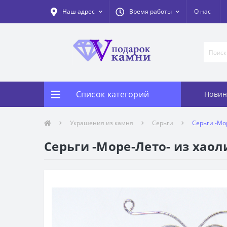
Наш адрес
Время работы
О нас
Список категорий
Новин
Украшения из камня
Серьги
Серьги -Мор
Серьги -Море-Лето- из хаоли