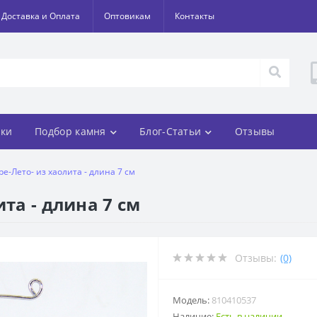
Доставка и Оплата
Оптовикам
Контакты
ки
Подбор камня
Блог-Статьи
Отзывы
е-Лето- из хаолита - длина 7 см
та - длина 7 см
Отзывы:
(0)
Модель:
810410537
Наличие:
Есть в наличии