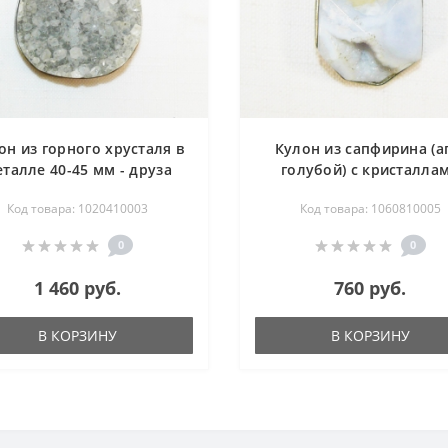
он из горного хрусталя в
Кулон из сапфирина (а
талле 40-45 мм - друза
голубой) с кристалла
горного хрусталя 20-30 
Код товара: 1020410003
Код товара: 1060810005
жеода
0
0
1 460 руб.
760 руб.
В КОРЗИНУ
В КОРЗИНУ