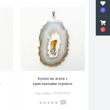
0
0
Кулон из агата с
о
кристаллами горного
ода
хрусталя и цитрина 30-50 мм
Код товара: 1010410016
- срез
0