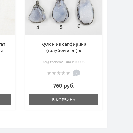
гат
Кулон из сапфирина
ми
(голубой агат) в
мм -
металлической оплетке 35-
Код товара: 1060810003
50 мм - жеода
0
760 руб.
В КОРЗИНУ