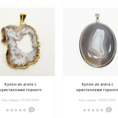
Кулон из агата с
Кулон из агата с
кристаллами горного
кристаллами горног
русталя 30-40 мм - срез
хрусталя 40-50 мм - же
Код товара: 1010410004
Код товара: 1050810355
0
0