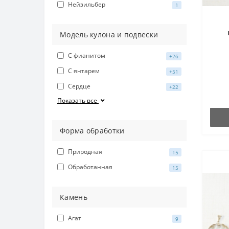
Нейзильбер
1
Модель кулона и подвески
х
С фианитом
+26
С янтарем
+51
Сердце
+22
Показать все
Форма обработки
Природная
15
Обработанная
15
Камень
Агат
9