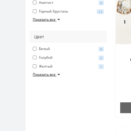
Аметист
3
Горный Хрусталь
12
Показать все
Цвет
Белый
6
Голубой
2
х
Желтый
1
Показать все