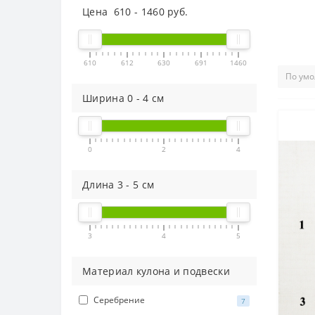
Цена
610
-
1460
руб.
610
612
630
691
1460
Ширина
0
-
4
см
0
2
4
Длина
3
-
5
см
3
4
5
Материал кулона и подвески
Серебрение
7