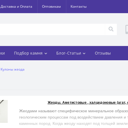
Доставка и Оплата
Оптовикам
Контакты
ки
Подбор камня
Блог-Статьи
Отзывы
Кулоны жеода
Жеоды. Аметистовые , халцедоновые (агат, с
Жеодами называют специфическое минеральное образов
геологическим процессам под воздействием давления и
каменных пород. Когда жеоду находят под толщей земли,