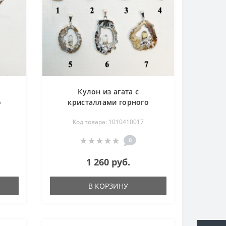
Кулон из агата с
о
кристаллами горного
ез
хрусталя 26-38 мм - срез
Код товара: 1010410017
0
1 260 руб.
В КОРЗИНУ