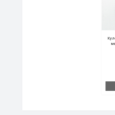
Кул
ме