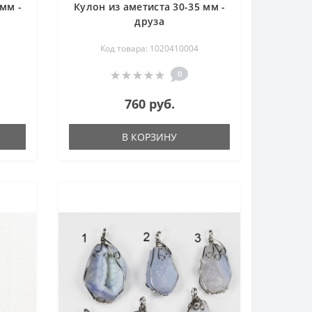
мм -
Кулон из аметиста 30-35 мм -
друза
Код товара: 1020410004
0
760 руб.
В КОРЗИНУ