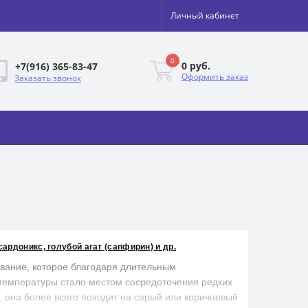
Личный кабинет
0
0 руб.
+7(916) 365-83-47
Оформить заказ
Заказать звонок
ардоникс, голубой агат (сапфирин) и др.
ание, которое благодаря длительным
 температуры стало местом сосредоточения редких
 она более всего походит на серый или коричневый