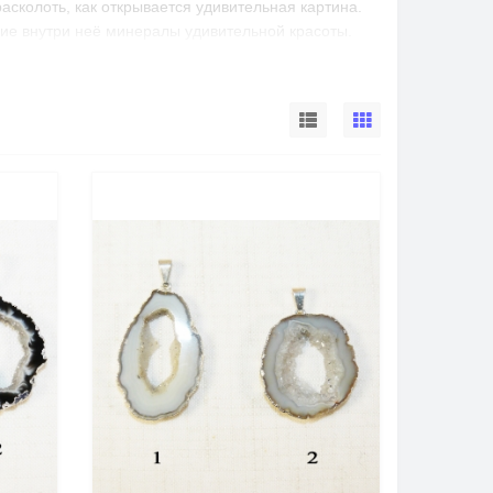
асколоть, как открывается удивительная картина.
ие внутри неё минералы удивительной красоты.
 любителей прекрасного всегда находятся
и некоторых типов вулканических пород. В
адает минеральное вещество, которое в случае его
тенках жеоды до полного или частичного её
овидную формы, хотя не исключаются и другие,
ость породы зависит от минерального вещества,
ая, в разрезе видны концентрические круги, по
совавшиеся в камень слои. Как и все
на вся красота минерала, которая раскрывается
ьно монохромном варианте, она может выглядеть не
отя, например, жеода из голубого агата
ереходы от бело-голубого прозрачного оттенка до
ящее минеральное чудо.
Купить жеоду из такого
тся редко.
о по цвету, но и по фактуре. Например,
ера с настоящими миниатюрными сталактитами.
 наросты с переливчатыми гранями. Бывают и
й плёнкой жеоды без острых граней.