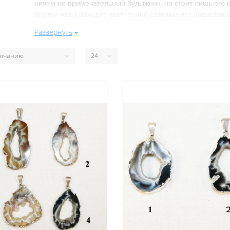
ничем не примечательный булыжник, но стоит лишь его р
Внутри жеод находят постепенно сотнями лет нараставш
Поэтому-то среди коллекционеров-минерологов и просто
Развернуть
желающие
купить жеоду
, сколько бы она не стоила.
Чаще всего жеоды образовываются среди осадочных ил
образовавшуюся в таких породах замкнутую полость поп
постоянного поступления постепенно накапливается на с
заполнения. Чаще всего жеоды имею округлую и эллипс
менее геометрически правильные виды. При этом слоист
попадавшего в полость. Так, жеода агата – самая слоист
которым определяется, каким образом создавались спрес
необработанные самоцветные камни, в жеоде ещё не вид
после его огранки. Если порода существует в относител
слишком привлекательно для непосвящённого человека. Х
(сапфирина) представляет собой уникальное зрелище. П
насыщенного синего цвета делают её похожей на насто
минерала
достаточно сложно, так как целыми они находя
Внутренняя поверхность жеоды бывает разной не тольк
аметистовая жеода внутри выглядит как небольшая пещ
Жеода халцедона внутри образовывает кристалловидные
плавные, будто затянутые по внутреннему слою каменно