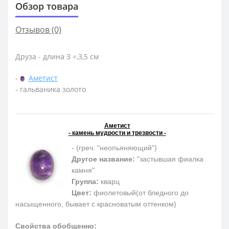
Обзор товара
Отзывов (0)
Друза - длина 3 ÷,3,5 см
-
Аметист
- гальваника золото
Аметист
- камень мудрости и трезвости -
- (греч. "неопьяняющий")
Другое название:
"застывшая фиалка
камня"
Группа:
кварц
Цвет:
фиолетовый(от бледного до
насыщенного, бывает с красноватым оттенком)
Свойства обобщенно: