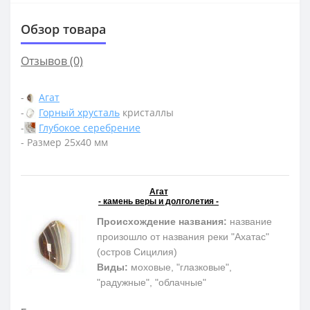
Обзор товара
Отзывов (0)
-
Агат
-
Горный хрусталь
кристаллы
-
Глубокое серебрение
- Размер 25х40 мм
Агат
- камень веры и долголетия -
Происхождение названия:
название
произошло от названия реки "Ахатас"
(остров Сицилия)
Виды:
моховые, "глазковые",
"радужные", "облачные"