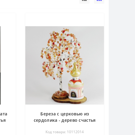
гата
Береза с церковью из
тья
сердолика - дерево счастья
Код товара: 10112014