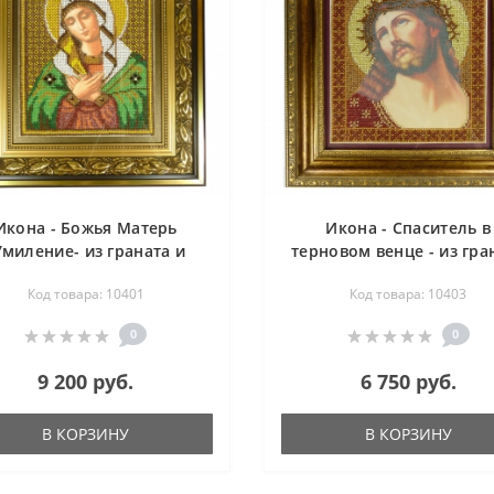
Икона - Божья Матерь
Икона - Спаситель в
Умиление- из граната и
терновом венце - из гра
бисера 33х39 см
и бисера 32х35 см
Код товара: 10401
Код товара: 10403
0
0
9 200 руб.
6 750 руб.
В КОРЗИНУ
В КОРЗИНУ