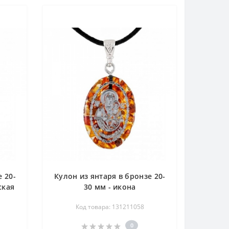
 20-
Кулон из янтаря в бронзе 20-
ская
30 мм - икона
Б.М.Смоленская
Код товара: 131211058
0