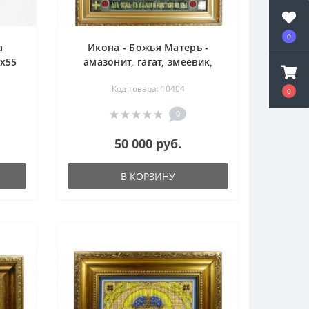
0
а
Икона - Божья Матерь -
х55
амазонит, гагат, змеевик,
лазурит, оникс, сердолик,
Код товара: 10404
флюорит, халцедон, чароит,
0
янтарь, яшма
0
50 000 руб.
В КОРЗИНУ