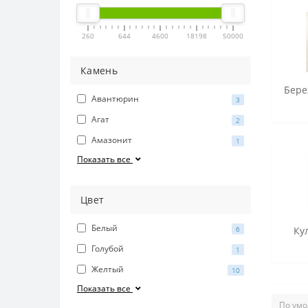
260
644
4600
18198
50000
Камень
Бере
Авантюрин
3
Агат
2
Амазонит
1
Показать все
Цвет
Белый
6
Кул
Голубой
1
Желтый
10
Показать все