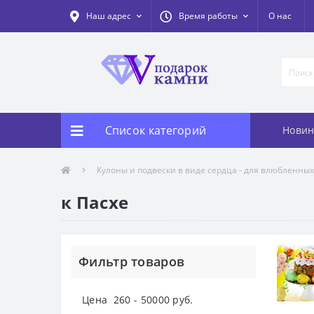
Наш адрес
Время работы
О нас
Список категорий
Новин
Кулоны и подвески в виде сердца - для влюбленных
к Пасхе
Фильтр товаров
Цена
260
-
50000
руб.