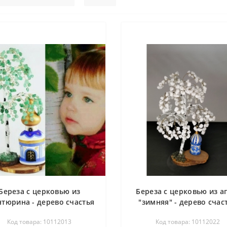
Береза с церковью из
Береза с церковью из а
нтюрина - дерево счастья
"зимняя" - дерево счас
Код товара: 10112013
Код товара: 10112022