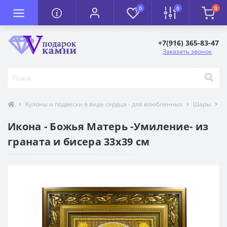
0
0
0
+7(916) 365-83-47
Заказать звонок
Кулоны и подвески в виде сердца - для влюбленных
Шары
С
Икона - Божья Матерь -Умиление- из
граната и бисера 33х39 см