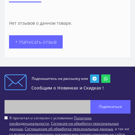
Нет отзывов о данном товаре.
+ Написать отзыв
Подпишитесь на рассылку или
Сообщим о Новинках и Скидках !
Подписаться
Я прочитал и согласен с условиями
Политики
конфиденциальности
,
Согласия на обработку персональных
данных
,
Соглашения об обработке персональных данных
, а так же
со всеми юридическими документами размещенными на сайте