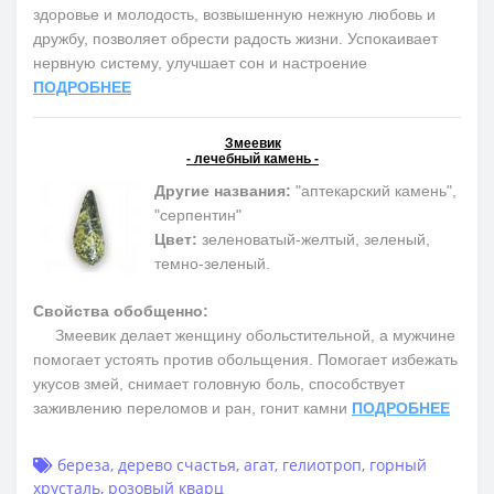
здоровье и молодость, возвышенную нежную любовь и
дружбу, позволяет обрести радость жизни. Успокаивает
нервную систему, улучшает сон и настроение
ПОДРОБНЕЕ
Змеевик
- лечебный камень -
Другие названия:
"аптекарский камень",
"серпентин"
Цвет:
зеленоватый-желтый, зеленый,
темно-зеленый.
Свойства обобщенно:
Змеевик делает женщину обольстительной, а мужчине
помогает устоять против обольщения. Помогает избежать
укусов змей, снимает головную боль, способствует
заживлению переломов и ран, гонит камни
ПОДРОБНЕЕ
береза
,
дерево счастья
,
агат
,
гелиотроп
,
горный
хрусталь
,
розовый кварц