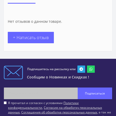
Нет отзывов о данном товаре.
+ Написать отзыв
Подпишитесь на рассылку или
Сообщим о Новинках и Скидках !
Подписаться
Я прочитал и согласен с условиями
Политики
конфиденциальности
,
Согласия на обработку персональных
данных
,
Соглашения об обработке персональных данных
, а так же