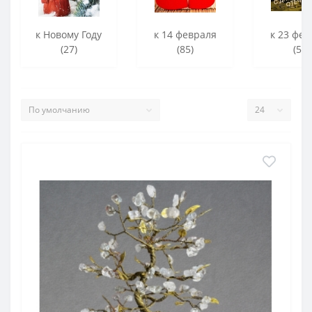
к Новому Году
к 14 февраля
к 23 фев
(27)
(85)
(56)