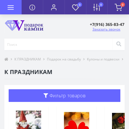
0
0
0
+7(916) 365-83-47
Заказать звонок
К ПРАЗДНИКАМ
Подарок на свадьбу
Кулоны и подвески
Т
К ПРАЗДНИКАМ
Фильтр товаров