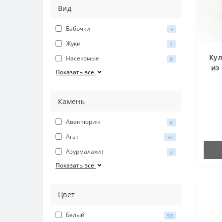
Вид
Бабочки
3
Жуки
1
Кул
Насекомые
8
из
Показать все
акв
Камень
Авантюрин
6
Агат
32
Азурмалахит
2
Показать все
Цвет
Белый
53