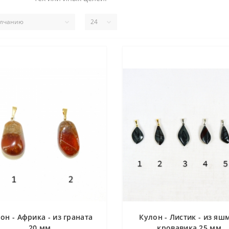
он - Африка - из граната
Кулон - Листик - из яш
20 мм
кровавика 25 мм