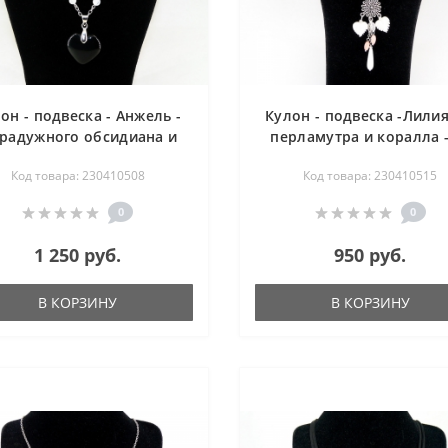
он - подвеска - Анжель -
Кулон - подвеска -Лилия
 радужного обсидиана и
перламутра и коралла -
амарина на цепи - 54 см
см
Код товара: 230410508
Код товара: 230410515
0
0
1 250 руб.
950 руб.
В КОРЗИНУ
В КОРЗИНУ