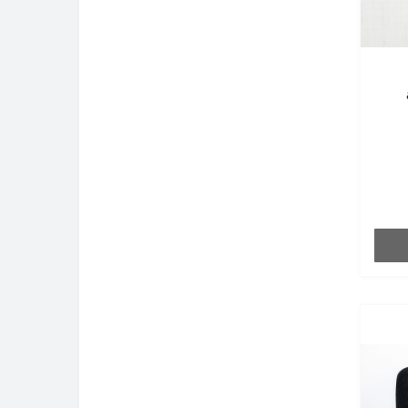
а
хр
хр