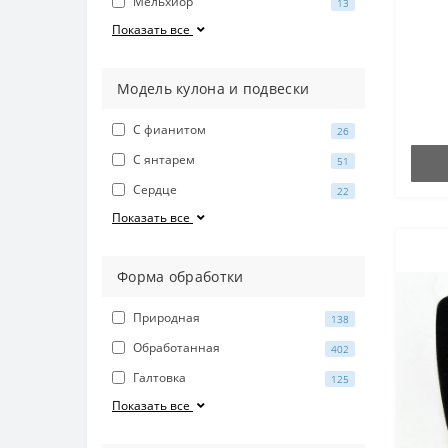
Мельхиор
13
Показать все
Модель кулона и подвески
С фианитом
26
С янтарем
51
Сердце
22
Показать все
Форма обработки
Природная
138
Обработанная
402
Галтовка
125
Показать все