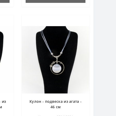
 из
Кулон - подвеска из агата -
см
46 см