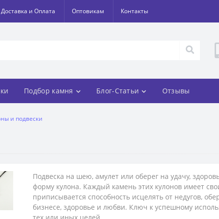
Доставка и Оплата
Оптовикам
Контакты
ки
Подбор камня
Блог-Статьи
Отзывы
оны и подвески
Подвеска на шею, амулет или оберег на удачу, здоров
форму кулона. Каждый камень этих кулонов имеет св
приписывается способность исцелять от недугов, обер
бизнесе, здоровье и любви. Ключ к успешному исполь
тех или иных целей.