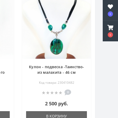
0
0
Кулон - подвеска -Таинство-
ого
из малахита - 46 см
м
Код товара: 230410482
0
2 500 руб.
В КОРЗИНУ