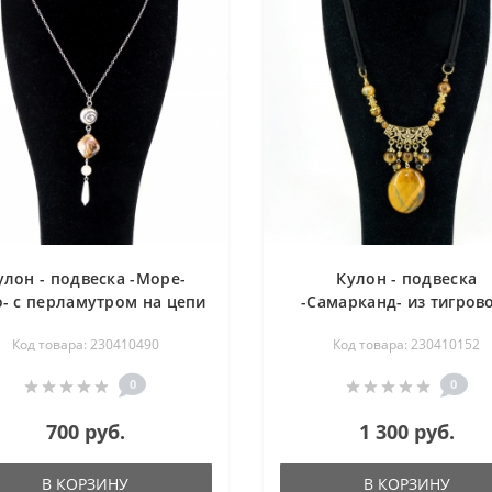
улон - подвеска -Море-
Кулон - подвеска
о- с перламутром на цепи
-Самарканд- из тигров
- 48 см
глаза на шнуре - 62 с
Код товара: 230410490
Код товара: 230410152
0
0
700 руб.
1 300 руб.
В КОРЗИНУ
В КОРЗИНУ