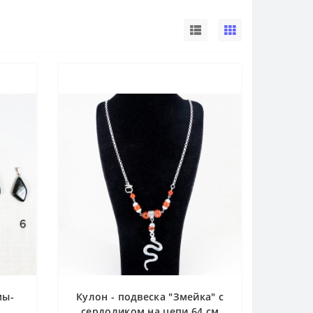
мы-
Кулон - подвеска "Змейка" с
сердоликом на цепи 64 см