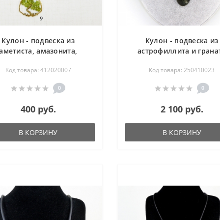
Кулон - подвеска из
Кулон - подвеска из
аметиста, амазонита,
астрофиллита и грана
квамарина, волосатика,
(огранка) на цепи - 54 
Код товара: 412020007
Код товара: 250410023
граната, малахита,
омдиопсида, турмалина,
0
0
изолита - Дерево жизни
400 руб.
2 100 руб.
В КОРЗИНУ
В КОРЗИНУ