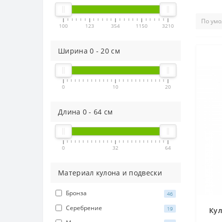
100
123
354
1150
3210
Ширина
0
-
20
см
0
10
20
Длина
0
-
64
см
0
32
64
Материал кулона и подвески
Бронза
46
Серебрение
19
Кул