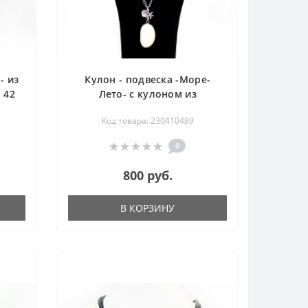
- из
Кулон - подвеска -Море-
 42
Лето- с кулоном из
перламутра в металле на
Код товара: 230410489
цепи - 54 см
0
800 руб.
В КОРЗИНУ