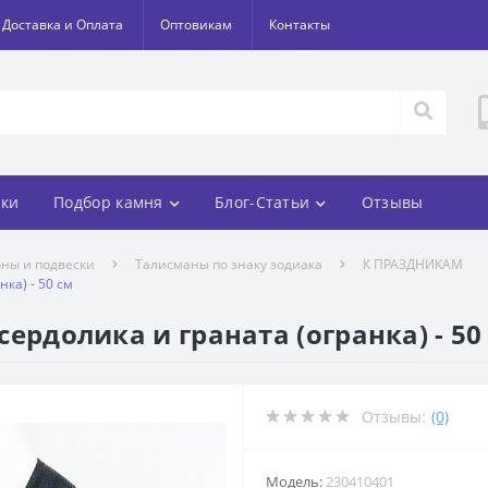
Доставка и Оплата
Оптовикам
Контакты
ки
Подбор камня
Блог-Статьи
Отзывы
оны и подвески
Талисманы по знаку зодиака
К ПРАЗДНИКАМ
нка) - 50 см
 сердолика и граната (огранка) - 50
Отзывы:
(0)
Модель:
230410401