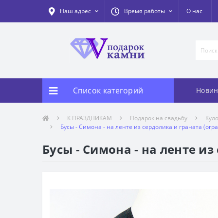
Наш адрес
Время работы
О нас
Список категорий
Новин
К ПРАЗДНИКАМ
Подарок на свадьбу
Кул
Бусы - Симона - на ленте из сердолика и граната (огра
Бусы - Симона - на ленте из