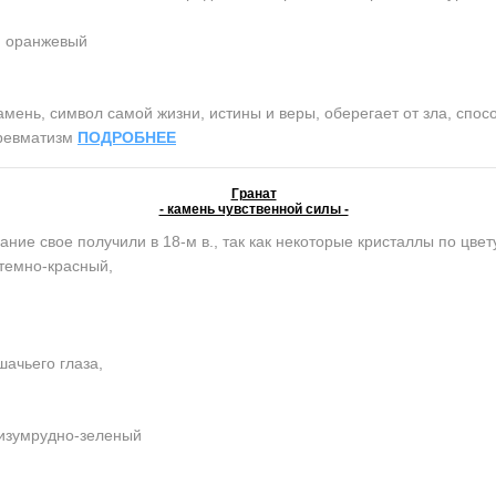
, оранжевый
нь, символ самой жизни, истины и веры, оберегает от зла, спосо
 ревматизм
ПОДРОБНЕЕ
Гранат
- камень чувственной силы -
ание свое получили в 18-м в., так как некоторые кристаллы по цве
темно-красный,
ачьего глаза,
 изумрудно-зеленый