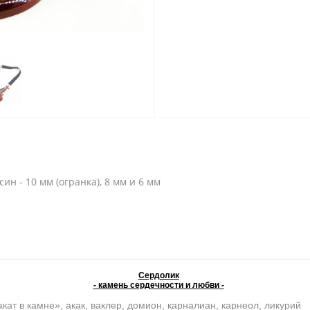
син - 10 мм (огранка), 8 мм и 6 мм
Сердолик
- камень сердечности и любви -
кат в камне», акак, ваклер, домион, карналиан, карнеол, ликурий