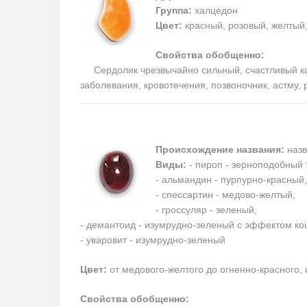
Группа:
халцедон
Цвет:
красный, розовый, желтый
Свойства обобщенно:
Сердолик чрезвычайно сильный, счастливый каме
заболевания, кровотечения, позвоночник, астму,
Происхождение названия:
назв
Виды:
- пироп - зерноподобный 
- альмандин - пурпурно-красный,
- спессартин - медово-желтый,
- гроссуляр - зеленый,
- демантоид - изумрудно-зеленый с эффектом кош
- уваровит - изумрудно-зеленый
Цвет:
от медового-желтого до огненно-красного,
Свойства обобщенно: