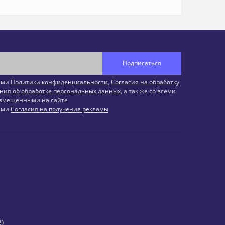
Подписаться
иями
Политики конфиденциальности
,
Согласия на обработку
ния об обработке персональных данных
, а так же со всеми
змещенными на сайте
иями
Согласия на получение рекламы
)