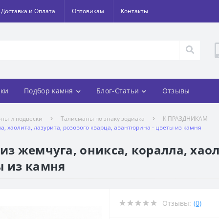
Доставка и Оплата
Оптовикам
Контакты
ки
Подбор камня
Блог-Статьи
Отзывы
оны и подвески
Талисманы по знаку зодиака
К ПРАЗДНИКАМ
ла, хаолита, лазурита, розового кварца, авантюрина - цветы из камня
из жемчуга, оникса, коралла, хаол
ы из камня
Отзывы:
(0)