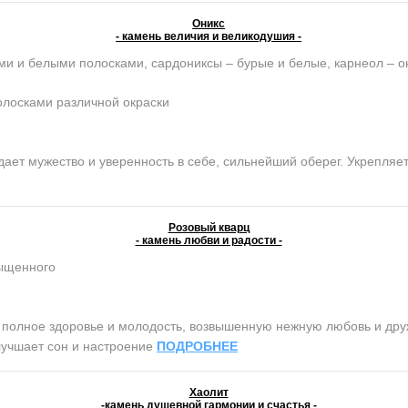
Оникс
- камень величия и великодушия -
ми и белыми полосками, сардониксы – бурые и белые, карнеол – о
олосками различной окраски
ет мужество и уверенность в себе, сильнейший оберег. Укрепляет 
Розовый кварц
- камень любви и радости -
сыщенного
олное здоровье и молодость, возвышенную нежную любовь и дружб
лучшает сон и настроение
ПОДРОБНЕЕ
Хаолит
-камень душевной гармонии и счастья -