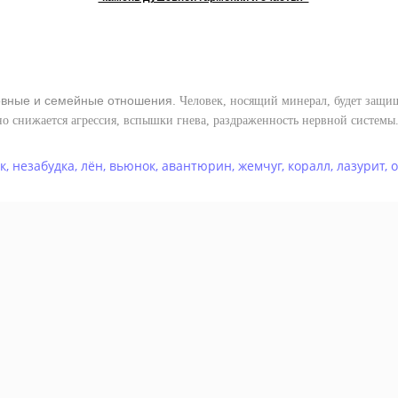
вные и семейные отношения.
Человек, носящий минерал, будет защищ
но снижается агрессия, вспышки гнева, раздраженность нервной системы
к
,
незабудка
,
лён
,
вьюнок
,
авантюрин
,
жемчуг
,
коралл
,
лазурит
,
о