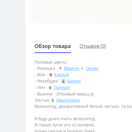
Обзор товара
Отзывов (0)
Полевые цветы:
- Ромашка -
Жемчуг
,
Оникс
- Мак -
Коралл
- Незабудка -
Хаолит
- Лён -
Лазурит
- Вьюнок - [Розовый кварц-у]
Листья:
Авантюрин
Велосипед: декоративный белый, металл, 10,5х
Я буду долго гнать велосипед,
В глухих лугах его остановлю.
Нарву цветов и подарю букет...