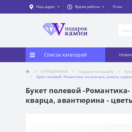
Наш адрес
Время работы
О нас
Список категорий
Новин
К ПРАЗДНИКАМ
Подарок на свадьбу
Кул
Букет полевой -Романтика- из жемчуга, оникса, корал
Букет полевой -Романтика- 
кварца, авантюрина - цвет