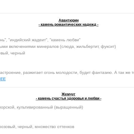
Авантюрин
- камень романтических надежд -
нь", "индийский жадеит", "камень любви"
ыми включениями минералов (слюда, жильбертит, фуксит)
евый, черный
строение, разжигает огонь молодости, будит фантазию. А так же т
ЕЕ
Жемчуг
- камень счастья здоровья и любви -
морской, культивированный (выращенный)
розовый, черный, множество оттенков