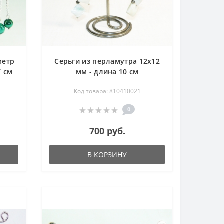
метр
Серьги из перламутра 12х12
7 см
мм - длина 10 см
Код товара: 810410021
0
700 руб.
В КОРЗИНУ