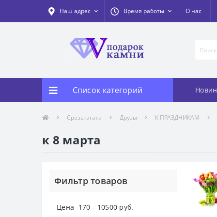
Наш адрес
Время работы
О нас
Список категорий
Новин
Срезы агата
Друзы
К ПРАЗДНИКАМ
к 8 марта
Фильтр товаров
Цена
170
-
10500
руб.