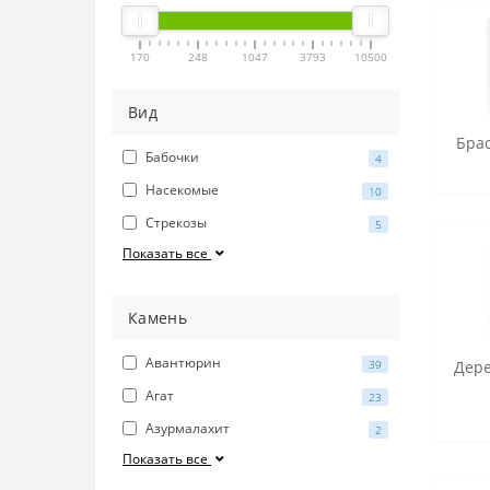
170
248
1047
3793
10500
Вид
Брас
Бабочки
4
Насекомые
10
Стрекозы
5
Показать все
Камень
Авантюрин
39
Дере
Агат
23
Азурмалахит
2
Показать все