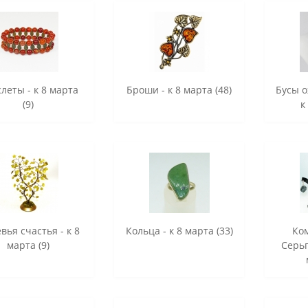
леты - к 8 марта
Броши - к 8 марта (48)
Бусы о
(9)
к
вья счастья - к 8
Кольца - к 8 марта (33)
Ко
марта (9)
Серьг