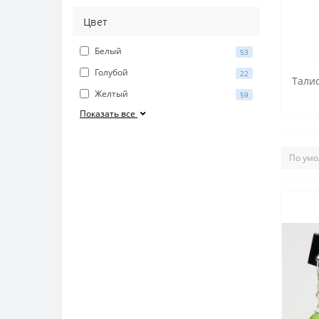
Цвет
Белый
53
Голубой
22
Талис
Желтый
59
Показать все