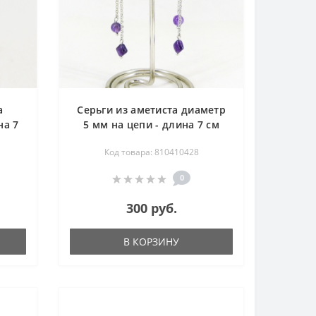
а
Серьги из аметиста диаметр
на 7
5 мм на цепи - длина 7 см
Код товара: 810410428
0
300 руб.
В КОРЗИНУ