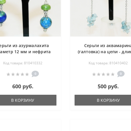
ерьги из азурмалахита
Серьги из аквамарин
аметр 12 мм и нефрита
(галтовка) на цепи - дли
3х10 мм - длина 5 см
см
Код товара: 810410332
Код товара: 810410402
0
0
600 руб.
500 руб.
В КОРЗИНУ
В КОРЗИНУ