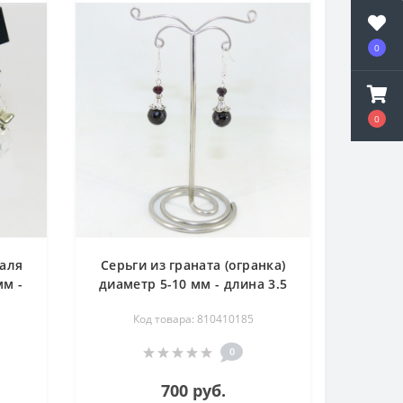
0
0
таля
Серьги из граната (огранка)
мм -
диаметр 5-10 мм - длина 3.5
см
Код товара: 810410185
0
700 руб.