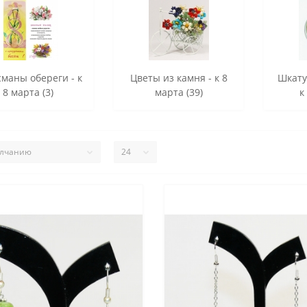
маны обереги - к
Цветы из камня - к 8
Шкату
8 марта (3)
марта (39)
к