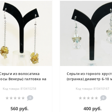
Серьги из волосатика
Серьги из горного хрус
лосы Венеры) галтовка на
(огранка) диаметр 6-10 
цепи - длина 7 см
длина 4 см
Код товара: 810410258
Код товара: 810410167
0
0
560 руб.
400 руб.