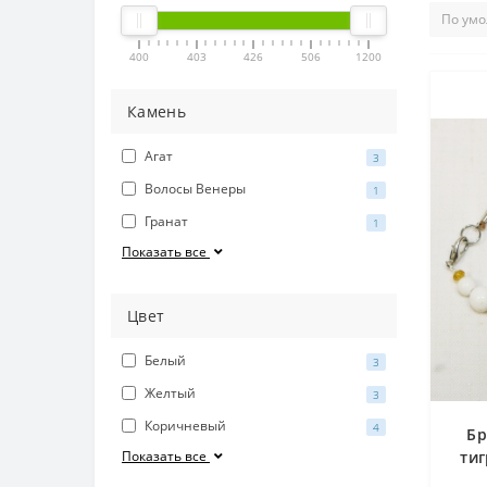
400
403
426
506
1200
Камень
Агат
3
Волосы Венеры
1
Гранат
1
Показать все
Цвет
Белый
3
Желтый
3
Коричневый
4
Бр
Показать все
ти