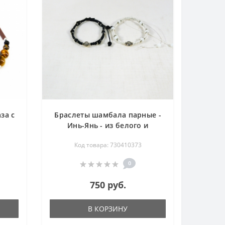
за с
Браслеты шамбала парные -
Инь-Янь - из белого и
черного агата 17-21 см
Код товара: 730410373
0
750 руб.
В КОРЗИНУ