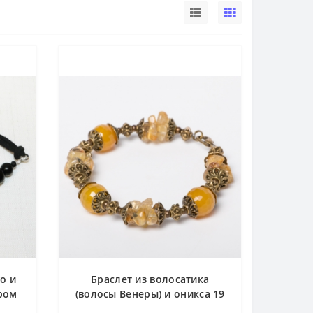
о и
Браслет из волосатика
ром
(волосы Венеры) и оникса 19
см