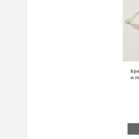
Бра
и п