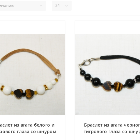
аслет из агата белого и
Браслет из агата черног
грового глаза со шнуром
тигрового глаза со шну
18.5 см
18.5 см