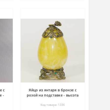
е с
Яйцо из янтаря в бронзе с
е -
розой на подставке - высота
8.5 см
Код товара: 1336