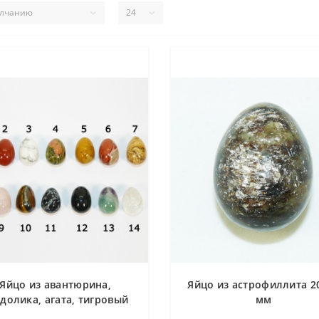
Яйцо из авантюрина,
Яйцо из астрофиллита 2
долика, агата, тигровый
мм
лаза, горного хрусталя,