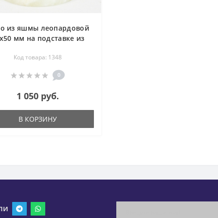
о из яшмы леопардовой
х50 мм на подставке из
оникса диаметр 50 мм
Код товара: 1348
0
1 050 руб.
В КОРЗИНУ
ли