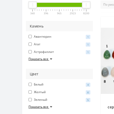
340
396
965
2923
8200
Камень
Авантюрин
1
Агат
1
Астрофиллит
1
Показать все
Цвет
Белый
4
Желтый
6
Зеленый
5
Показать все
сер
г