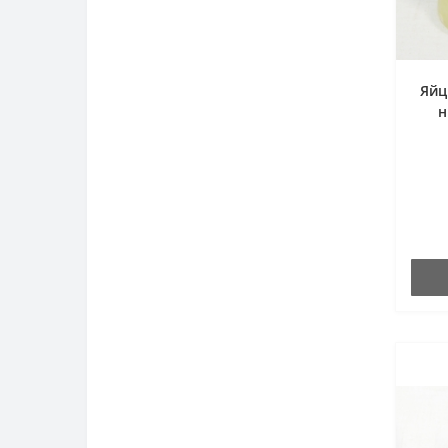
Яйц
н