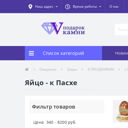
Наш адрес
Время работы
О нас
Список категорий
Новин
Ожерелья
Шары
К ПРАЗДНИКАМ
к
Яйцо - к Пасхе
Фильтр товаров
Цена
340
-
8200
руб.