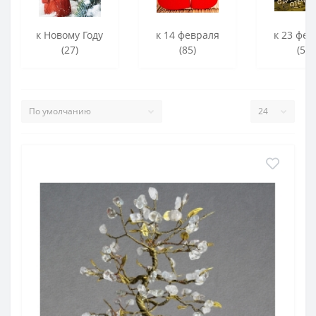
к Новому Году
к 14 февраля
к 23 фев
(27)
(85)
(56)