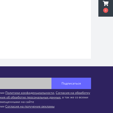
0
Подписаться
иями
Политики конфиденциальности
,
Согласия на обработку
ния об обработке персональных данных
, а так же со всеми
змещенными на сайте
иями
Согласия на получение рекламы