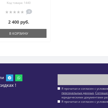
Код товара: 1440
0
2 400 руб.
В КОРЗИНУ
ли
идках !
Я прочитал и согласен с услов
персональных данных
,
Соглаше
юридическими документами ра
Я прочитал и согласен с услов