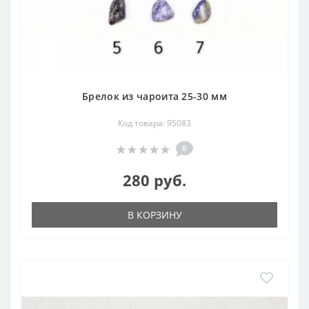
Брелок из чароита 25-30 мм
Код товара: 95083
0
280 руб.
В КОРЗИНУ