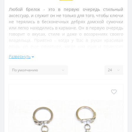
Любой брелок - это в первую очередь стильный
аксессуар, и служит он не только для того, чтобы ключи
не терялись в бесконечных дебрях дамской сумочки
или легко находились в кармане. Он в первую очередь
говорит о вкусах, стиле и даже о воззрениях своего
владельца. Приятно - когда у Вас в руках красивая
вещь, но ещё приятнее, когда она ещё и приносит
пользу. Все брелоки, представленный в данном
Развернуть
разделе, представляют собой достаточно сильные
обереги. Камни подобраны так, чтобы давать энергию
владельцу, помогать ему: они сулят здоровье и удачу в
финансовых делах, любви и карьере.
Большинство самоцветных камней, как известно,
способны охранять от сглаза - среди представленных в
разделе самоцветов такую функцию имеют все. И если
колье, серьги или кольцо с камнем не всегда будут при
Вас, то уж ключи Вы точно захватите с собой,
переступая за порог дома! Прикреплённый к ним
набор камней будет служить Вам хорошим оберегом и
стильным украшением - ведь натуральный камень, как