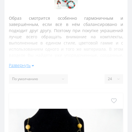
Образ смотрится особенно гармоничным и
завершённым, если всё в нём сбалансировано и
подходит друг другу. Поэтому при покупке украшений
лучше всего обращать внимание на комплекты,
выполненные в едином стиле, цветовой гамме и с
использованием одного и того же материала. В этом
разделе Вы найдёте уже упорядоченные, созданные,
чтобы дополнять друг друга украшения: серьги и
Развернуть
браслеты, бусы и ожерелья. Как известно, в
украшательстве надо знать меру и комбинировать
одновременно не более двух-трёх предметов.
Наши комплекты создаются так, чтобы не перегружать
образ: нарядные и достаточно массивные ожерелье с
браслетом хорошо дополняют друг друга, но вот
кольца или серьги из этого же материала, надетые
вместе с ними, - уже явно перебор. Для изготовления
комплектных украшений были использованы самые
популярные камни: агат и гематит, янтарь и, конечно
же, жемчуг. Кроме роскошных ожерелий и пар