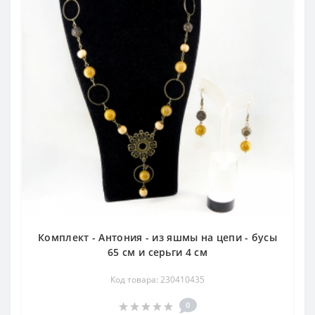
мозаичных янтарных серег есть украшения и более
утонченные: яркие кулоны из нефрита, яшмы,
хризоколлы и чароита, вместе с которыми идут серьги
из того же камня - аналогично огранённые и
подобранные по оттенку.
Комплект - Антония - из яшмы на цепи - бусы
65 см и серьги 4 см
Код товара: 230410435
0