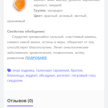
карнеол, ликурий
Группа:
халцедон
Цвет:
красный, розовый, желтый,
оранжевый
Свойства обобщенно:
Сердолик чрезвычайно сильный, счастливый камень,
символ самой жизни, истины и веры, оберегает от зла,
способствует благополучию. Лечит онкологические
заболевания, кровотечения, позвоночник, астму,
ревматизм
ПОДРОБНЕЕ
знак зодиака
,
талисман гармонии
,
брелок
,
близнецы
,
жадеит
,
обсидиан
,
ангелит
,
тигровый глаз
,
сердолик
Отзывов (0)