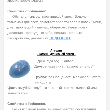
хвост», переливчатый
Свойства обобщенно:
Обсидиан символ наступившей эпохи Водолея,
талисман для всех, помогает обрести себя в новой жизни,
дает творческий импульс, оберегает. Лечит почки,
давление, простудные заболевания, нервные
расстройства, ревматизм
ПОДРОБНЕЕ
Ангелит
- камень душевной связи -
-
(греч.
άγγελος – "ангел")
Другое название:
"
камень ангелов"
Группа:
разновидность мелкозернистого
ангидрита
Цвет:
голубой, голубовато-серый, светло-лиловый или
зеленоватый
Свойства обобщенно:
Гасит вспышки гнева, внушает чувство сострадания,