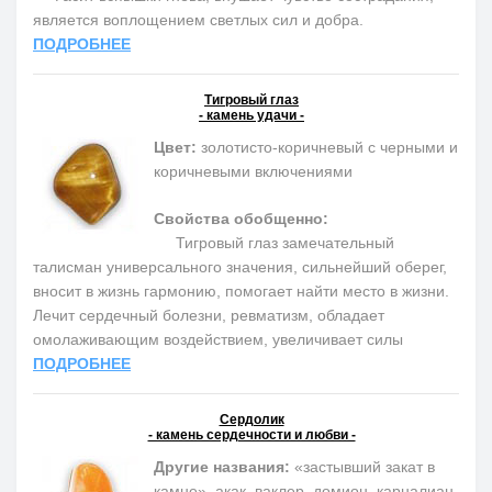
является воплощением светлых сил и добра
.
ПОДРОБНЕЕ
Тигровый глаз
- камень удачи -
Цвет:
золотисто-коричневый с черными и
коричневыми включениями
Свойства обобщенно:
Тигровый глаз замечательный
талисман универсального значения, сильнейший оберег,
вносит в жизнь гармонию, помогает найти место в жизни.
Лечит сердечный болезни, ревматизм, обладает
омолаживающим воздействием, увеличивает силы
ПОДРОБНЕЕ
Сердолик
- камень сердечности и любви -
Другие названия:
«застывший закат в
камне», акак, ваклер, домион, карналиан,