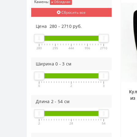
Камень:
Обсидиан
Сбросить все
Цена
280
-
2710
руб.
280
295
444
956
2710
Ширина
0
-
3
см
0
2
3
Кул
из
Длина
2
-
54
см
акв
2
28
54