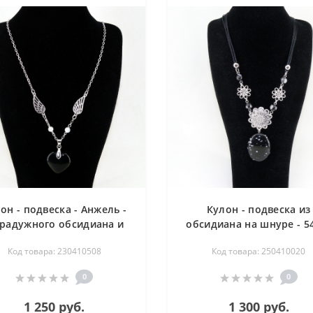
он - подвеска - Анжель -
Кулон - подвеска из
 радужного обсидиана и
обсидиана на шнуре - 5
амарина на цепи - 54 см
Код товара: 230410508
Код товара: 250410020
0
0
1 250 руб.
1 300 руб.