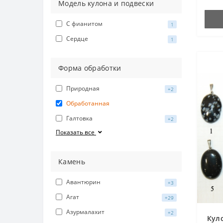
Модель кулона и подвески
С фианитом
1
Сердце
1
Форма обработки
Природная
+2
Обработанная
Галтовка
+2
Показать все
Камень
Авантюрин
+3
Агат
+29
Азурмалахит
+2
Кул